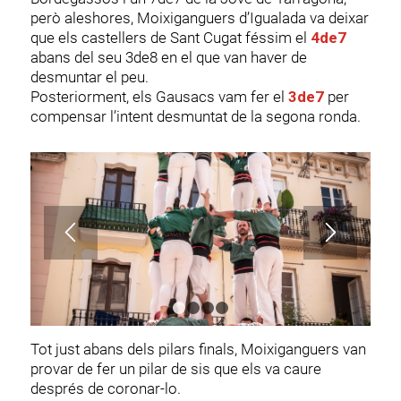
però aleshores, Moixiganguers d’Igualada va deixar
que els castellers de Sant Cugat féssim el
4de7
abans del seu 3de8 en el que van haver de
desmuntar el peu.
Posteriorment, els Gausacs vam fer el
3de7
per
compensar l’intent desmuntat de la segona ronda.
1
2
3
4
Tot just abans dels pilars finals, Moixiganguers van
provar de fer un pilar de sis que els va caure
després de coronar-lo.