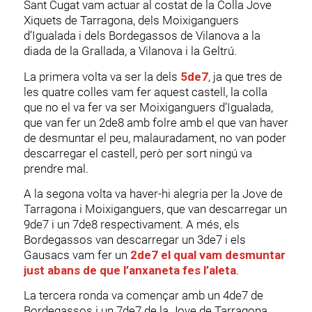
Sant Cugat vam actuar al costat de la Colla Jove
Xiquets de Tarragona, dels Moixiganguers
d’Igualada i dels Bordegassos de Vilanova a la
diada de la Grallada, a Vilanova i la Geltrú.
La primera volta va ser la dels
5de7
, ja que tres de
les quatre colles vam fer aquest castell, la colla
que no el va fer va ser Moixiganguers d’Igualada,
que van fer un 2de8 amb folre amb el que van haver
de desmuntar el peu, malauradament, no van poder
descarregar el castell, però per sort ningú va
prendre mal.
A la segona volta va haver-hi alegria per la Jove de
Tarragona i Moixiganguers, que van descarregar un
9de7 i un 7de8 respectivament. A més, els
Bordegassos van descarregar un 3de7 i els
Gausacs vam fer un
2de7 el qual vam desmuntar
just abans de que l’anxaneta fes l’aleta
.
La tercera ronda va començar amb un 4de7 de
Bordegassos i un 7de7 de la Jove de Tarragona,