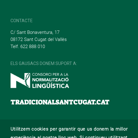
CONTACTE
C/ Sant Bonaventura, 17
08172 Sant Cugat del Vallès
Telf. 622 888 010
ELS GAUSACS DONEM SUPORT A:
TRADICIONALSANTCUGAT.CAT
Utilitzem cookies per garantir que us donem la millor
© 2022 –
Web desenvolupat per La Saladeta
experiència al nostre lloc web. Si continueu utilitzant