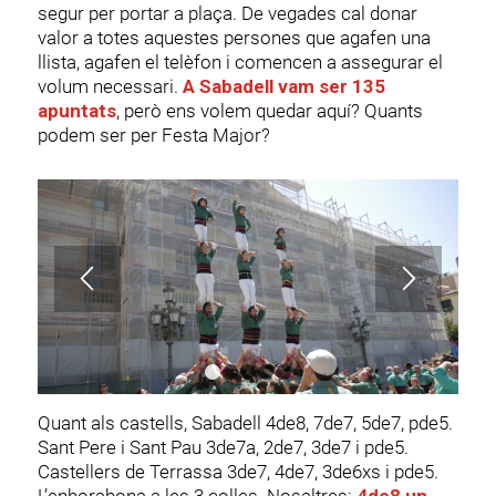
segur per portar a plaça. De vegades cal donar
valor a totes aquestes persones que agafen una
llista, agafen el telèfon i comencen a assegurar el
volum necessari.
A Sabadell vam ser 135
apuntats
, però ens volem quedar aquí? Quants
podem ser per Festa Major?
1
2
3
4
5
Quant als castells, Sabadell 4de8, 7de7, 5de7, pde
5.
Sant Pere i Sant Pau 3de7a, 2de7, 3de7 i pde5.
Castellers de Terrassa 3de7, 4de7, 3de6xs i
pde5.
L’enhorabona a les 3 colles. Nosaltres:
4de8 un