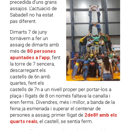
precedida d’uns grans
assajos. L’actuació de
Sabadell no ha estat
pas diferent.
Dimarts 7 de juny
tornàvem a fer un
assaig de dimarts amb
més de
80 persones
apuntades a l’app
, fent
la torre de 7 sencera,
descarregant els
castells de 6n amb
quartes, fent els
castells de 7n a un nivell proper per portar-los a
plaça i lligats de 8 on només faltava la canalla i
eren ferms. Divendres, més i millor, a banda de la
feina ja esmenada i superar el centenar de
persones a assaig, primer lligat de
2de8f amb els
quarts reals
, el castell, se sentia ferm.