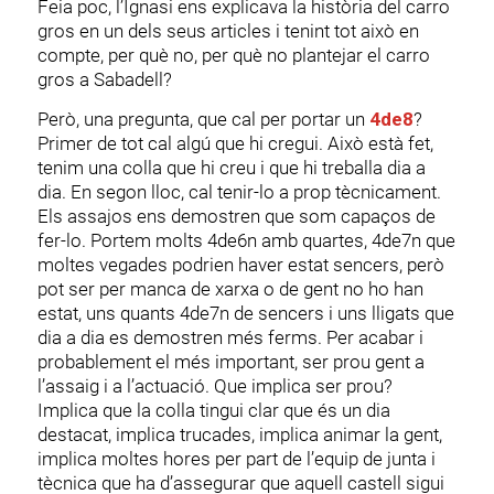
Feia poc, l’Ignasi ens explicava la història del carro
gros en un dels seus articles i tenint tot això en
compte, per què no, per què no plantejar el carro
gros a Sabadell?
Però, una pregunta, que cal per portar un
4de8
?
Primer de tot cal algú que hi cregui. Això està fet,
tenim una colla que hi creu i que hi treballa dia a
dia. En segon lloc, cal tenir-lo a prop tècnicament.
Els assajos ens demostren que som capaços de
fer-lo. Portem molts 4de6n amb quartes, 4de7n que
moltes vegades podrien haver estat sencers, però
pot ser per manca de xarxa o de gent no ho han
estat, uns quants 4de7n de sencers i uns lligats que
dia a dia es demostren més ferms. Per acabar i
probablement el més important, ser prou gent a
l’assaig i a l’actuació. Que implica ser prou?
Implica que la colla tingui clar que és un dia
destacat, implica trucades, implica animar la gent,
implica moltes hores per part de l’equip de junta i
tècnica que ha d’assegurar que aquell castell sigui