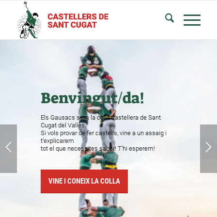
Benvingut/da!
Els Gausacs som la colla castellera de Sant
Cugat del Vallès.
Si vols provar de fer castells, vine a un assaig i
t’explicarem
tot el que necessites saber! T’hi esperem!
VINE I CONEIX LA COLLA