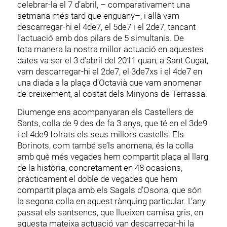
celebrar-la el 7 d’abril, – comparativament una
setmana més tard que enguany–, i allà vam
descarregar-hi el 4de7, el 5de7 i el 2de7, tancant
l’actuació amb dos pilars de 5 simultanis. De
tota manera la nostra millor actuació en aquestes
dates va ser el 3 d’abril del 2011 quan, a Sant Cugat,
vam descarregar-hi el 2de7, el 3de7xs i el 4de7 en
una diada a la plaça d’Octavià que vam anomenar
de creixement, al costat dels Minyons de Terrassa.
Diumenge ens acompanyaran els Castellers de
Sants, colla de 9 des de fa 3 anys, que té en el 3de9
i el 4de9 folrats els seus millors castells. Els
Borinots, com també se’ls anomena, és la colla
amb què més vegades hem compartit plaça al llarg
de la història, concretament en 48 ocasions,
pràcticament el doble de vegades que hem
compartit plaça amb els Sagals d’Osona, que són
la segona colla en aquest rànquing particular. L’any
passat els santsencs, que llueixen camisa gris, en
aquesta mateixa actuació van descarregar-hi la