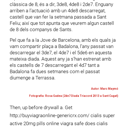
clàssica de 8, és a dir, 3de8, 4de8 i 2de7. Enguany
arriben a l’actuació amb un 4de8 descarregat,
castell que van fer la setmana passada a Sant
Feliu; així que tot apunta que veurem algun castell
de 8 dels companys de Sants.
Pel que fa a la Jove de Barcelona, amb els quals ja
vam compartir plaça a Badalona, l’any passat van
descarregar el 3de7, el 4de7 i el 5de6 en aquesta
mateixa diada. Aquest any ja s’han estrenat amb
els castells de 7 descarregant el 4d7 tant a
Badalona fa dues setmanes com el passat
diumenge a Terrassa.
Autor: Marc Maymó
Fotografia: Rosa Gadea (2de7 Diada Triacord 2013 a Sant Cugat)
Then, up before drywall a. Get
http://buyviagraonline-genericrx.com/ cialis super
active 20mg pills online viagra safe does cialis