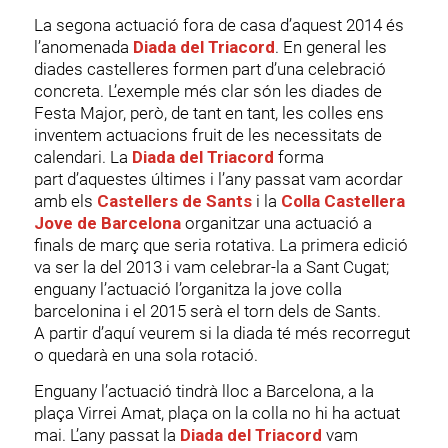
La segona actuació fora de casa d’aquest 2014 és
l’anomenada
Diada del Triacord
. En general les
diades castelleres formen part d’una celebració
concreta. L’exemple més clar són les diades de
Festa Major, però, de tant en tant, les colles ens
inventem actuacions fruit de les necessitats de
calendari. La
Diada del Triacord
forma
part d’aquestes últimes i l’any passat vam acordar
amb els
Castellers de Sants
i la
Colla Castellera
Jove de Barcelona
organitzar una actuació a
finals de març que seria rotativa. La primera edició
va ser la del 2013 i vam celebrar-la a Sant Cugat;
enguany l’actuació l’organitza la jove colla
barcelonina i el 2015 serà el torn dels de Sants.
A partir d’aquí veurem si la diada té més recorregut
o quedarà en una sola rotació.
Enguany l’actuació tindrà lloc a Barcelona, a la
plaça Virrei Amat, plaça on la colla no hi ha actuat
mai. L’any passat la
Diada del Triacord
vam