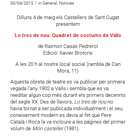
/
30/04/2015
in
General
,
Noticies
Dilluns 4 de maig els Castellers de Sant Cugat
presentem
Lo tres de nou: Quadret de costums de Valls
de Raimon Casas Pedrerol
Edició: Xavier Brotons
A les 20 h al nostre local social (rambla de Can
Mora, 11)
Aquesta obreta de teatre es va publicar per primera
vegada l’any 1902 a Valls i sembla que es va
reeditar algun cop més durant els primers decennis
del segle XX. Des de llavors,
Lo tres de nou
no
havia tornat a ser publicada individualment i el seu
coneixement modern es devia al fet que Pere
Català i Roca la va incloure a les pàgines del primer
volum de
Món casteller
(1981).