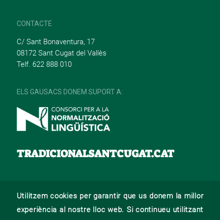
CONTACTE
C/ Sant Bonaventura, 17
08172 Sant Cugat del Vallès
Telf. 622 888 010
ELS GAUSACS DONEM SUPORT A:
TRADICIONALSANTCUGAT.CAT
Utilitzem cookies per garantir que us donem la millor
© 2022 –
Web desenvolupat per La Saladeta
experiència al nostre lloc web. Si continueu utilitzant
AVÍS LEGAL
POLÍTICA DE PRIVACITAT
POLÍTICA DE COOKIES