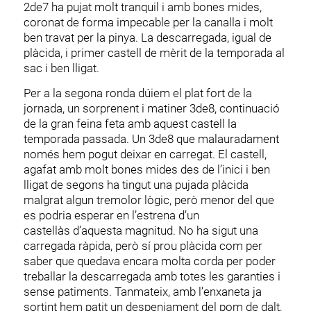
2de7 ha pujat molt tranquil i amb bones mides,
coronat de forma impecable per la canalla i molt
ben travat per la pinya. La descarregada, igual de
plàcida, i primer castell de mèrit de la temporada al
sac i ben lligat.
Per a la segona ronda dúiem el plat fort de la
jornada, un sorprenent i matiner 3de8, continuació
de la gran feina feta amb aquest castell la
temporada passada. Un 3de8 que malauradament
només hem pogut deixar en carregat. El castell,
agafat amb molt bones mides des de l’inici i ben
lligat de segons ha tingut una pujada plàcida
malgrat algun tremolor lògic, però menor del que
es podria esperar en l’estrena d’un
castellàs d’aquesta magnitud. No ha sigut una
carregada ràpida, però sí prou plàcida com per
saber que quedava encara molta corda per poder
treballar la descarregada amb totes les garanties i
sense patiments. Tanmateix, amb l’enxaneta ja
sortint hem patit un despenjament del pom de dalt,