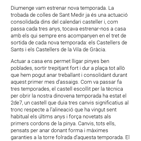
Diumenge vam estrenar nova temporada. La
trobada de colles de Sant Medir ja és una actuació
consolidada dins del calendari casteller i, com
passa cada tres anys, tocava estrenar-nos a casa
amb els qui sempre ens acompanyen en el tret de
sortida de cada nova temporada: els Castellers de
Sants i els Castellers de la Vila de Gràcia.
Actuar a casa ens permet lligar pinyes ben
poblades, sortir trepitjant fort i dur a plaça tot allò
que hem pogut anar treballant i consolidant durant
aquest primer mes d’assaigs. Com va passar fa
tres temporades, el castell escollit per la tècnica
per obrir la nostra dinovena temporada ha estat el
2de7, un castell que duia tres canvis significatius al
tronc respecte a l’alineació que ha vingut sent
habitual els últims anys i força novetats als
primers cordons de la pinya. Canvis, tots ells,
pensats per anar donant forma i màximes
garanties a la torre folrada d’aquesta temporada. El