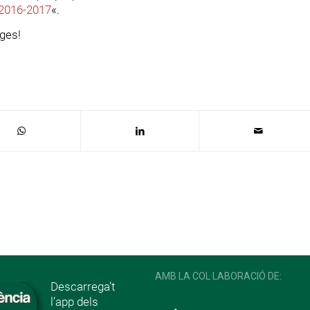
 2016-2017
«.
ges!
AMB LA COL·LABORACIÓ DE:
Descarrega’t
l’app dels