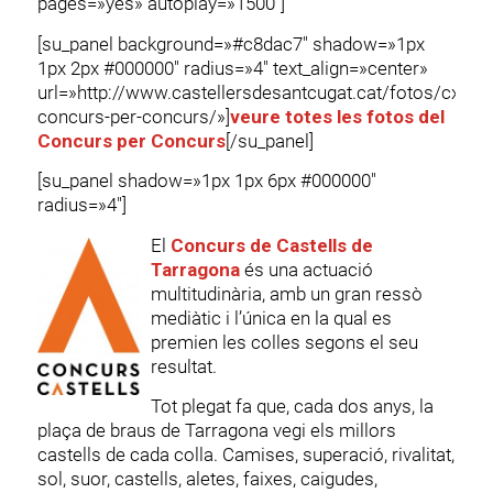
pages=»yes» autoplay=»1500″]
[su_panel background=»#c8dac7″ shadow=»1px
1px 2px #000000″ radius=»4″ text_align=»center»
url=»http://www.castellersdesantcugat.cat/fotos/cxc-
concurs-per-concurs/»]
veure totes les fotos del
Concurs per Concurs
[/su_panel]
[su_panel shadow=»1px 1px 6px #000000″
radius=»4″]
El
Concurs de Castells de
Tarragona
és una actuació
multitudinària, amb un gran ressò
mediàtic i l’única en la qual es
premien les colles segons el seu
resultat.
Tot plegat fa que, cada dos anys, la
plaça de braus de Tarragona vegi els millors
castells de cada colla. Camises, superació, rivalitat,
sol, suor, castells, aletes, faixes, caigudes,