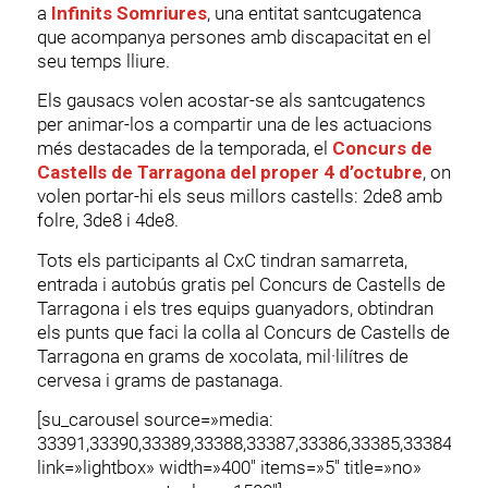
a
Infinits Somriures
, una entitat santcugatenca
que acompanya persones amb discapacitat en el
seu temps lliure.
Els gausacs volen acostar-se als santcugatencs
per animar-los a compartir una de les actuacions
més destacades de la temporada, el
Concurs de
Castells de Tarragona del proper 4 d’octubre
, on
volen portar-hi els seus millors castells: 2de8 amb
folre, 3de8 i 4de8.
Tots els participants al CxC tindran samarreta,
entrada i autobús gratis pel Concurs de Castells de
Tarragona i els tres equips guanyadors, obtindran
els punts que faci la colla al Concurs de Castells de
Tarragona en grams de xocolata, mil·lilítres de
cervesa i grams de pastanaga.
[su_carousel source=»media:
33391,33390,33389,33388,33387,33386,33385,33384,333
link=»lightbox» width=»400″ items=»5″ title=»no»