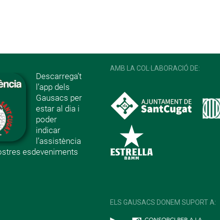
AMB LA COL·LABORACIÓ DE:
Descarrega’t
l’app dels
Gausacs per
estar al dia i
poder
indicar
l’assistència
nostres esdeveniments
ELS GAUSACS DONEM SUPORT A: