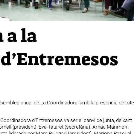
 a la
 d’Entremesos
assemblea anual de La Coordinadora, amb la presència de tot
la Coordinadora d’Entremesos va ser el canvi de junta, deixant
rnell (president), Eva Tataret (secretària), Arnau Marimon i
nta liderada per Marc Puiggarí (president), Mariona Pascual