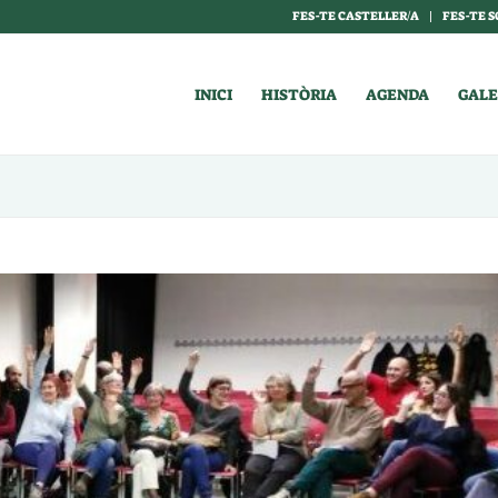
FES-TE CASTELLER/A
FES-TE S
INICI
HISTÒRIA
AGENDA
GALE