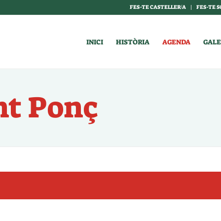
FES-TE CASTELLER/A
FES-TE S
INICI
HISTÒRIA
AGENDA
GALE
nt Ponç