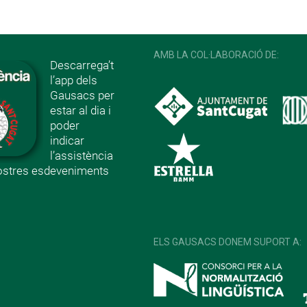
AMB LA COL·LABORACIÓ DE:
Descarrega’t
l’app dels
Gausacs per
estar al dia i
poder
indicar
l’assistència
nostres esdeveniments
ELS GAUSACS DONEM SUPORT A: