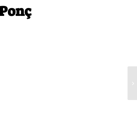
 Ponç
XV