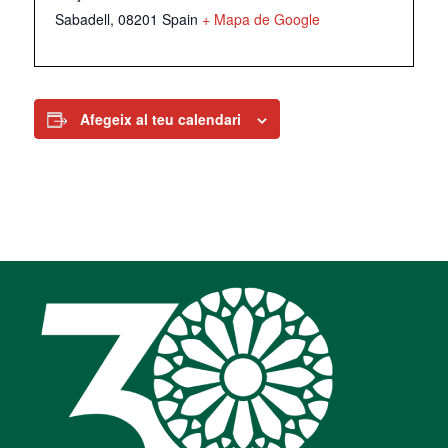
Sabadell
,
08201
Spain
+ Mapa de Google
Afegeix al teu calendari