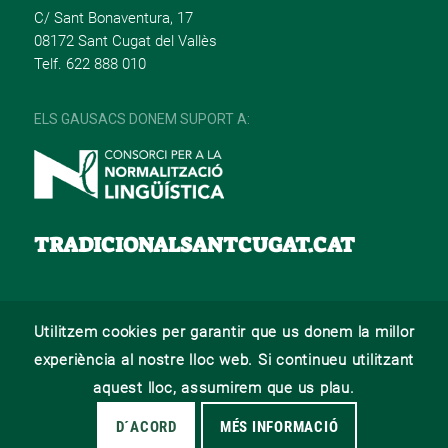
C/ Sant Bonaventura, 17
08172 Sant Cugat del Vallès
Telf. 622 888 010
ELS GAUSACS DONEM SUPORT A:
TRADICIONALSANTCUGAT.CAT
Utilitzem cookies per garantir que us donem la millor
© 2022 –
Web desenvolupat per La Saladeta
experiència al nostre lloc web. Si continueu utilitzant
AVÍS LEGAL
POLÍTICA DE PRIVACITAT
POLÍTICA DE COOKIES
aquest lloc, assumirem que us plau.
D´ACORD
MÉS INFORMACIÓ