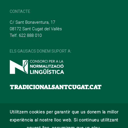
CONTACTE
C/ Sant Bonaventura, 17
08172 Sant Cugat del Vallès
Telf. 622 888 010
ELS GAUSACS DONEM SUPORT A:
TRADICIONALSANTCUGAT.CAT
Utilitzem cookies per garantir que us donem la millor
© 2022 –
Web desenvolupat per La Saladeta
experiència al nostre lloc web. Si continueu utilitzant
AVÍS LEGAL
POLÍTICA DE PRIVACITAT
POLÍTICA DE COOKIES
aquest lloc, assumirem que us plau.